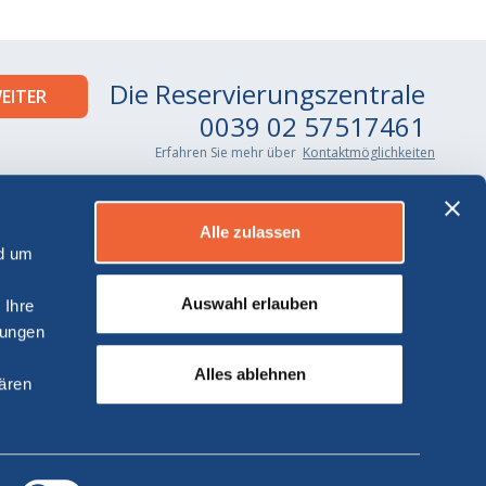
Die Reservierungszentrale
0039 02 57517461
Erfahren Sie mehr über
Kontaktmöglichkeiten
Alle zulassen
nd um
Auswahl erlauben
 Ihre
lungen
Alles ablehnen
lären
.
atori S.r.l.