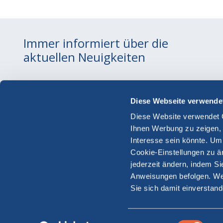
Immer informiert über die
aktuellen Neuigkeiten
Strecken CARGO
Routen
Diese Webseite verwende
Frachtfähren Sardinien
Moby
Diese Website verwendet 
Frachtfähren Elba
Hilfe
Ihnen Werbung zu zeigen, d
Interesse sein könnte. Um
Cookie-Einstellungen zu än
jederzeit ändern, indem S
Anweisungen befolgen. Wen
Sie sich damit einverstan
MOBY S.p.A.
© Copyright Moby S.p.A. P.IVA
13301990159
LOONEY TUNES and all related characters and elements 
Einwilligungsauswahl