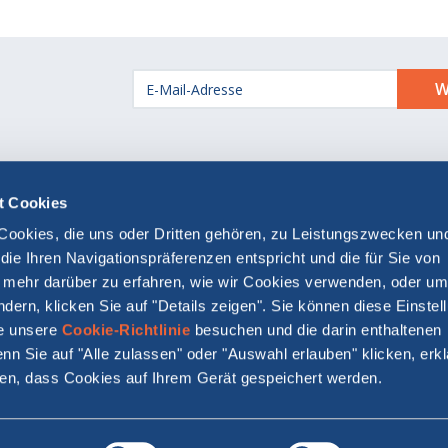
Barrierefreiheitserklärung
Fähre MOBY
t Cookies
Cookie-einstellungen
Agentur Bereich
Cookies, die uns oder Dritten gehören, zu Leistungszwecken u
Investor Relations
ie Ihren Navigationspräferenzen entspricht und die für Sie von
 mehr darüber zu erfahren, wie wir Cookies verwenden, oder um
dern, klicken Sie auf "Details zeigen". Sie können diese Einstel
MOBY S.p.A.
ie unsere
Cookie-Richtlinie
besuchen und die darin enthaltenen
Firmensitz: Via Larga 26, 20122 Milano - Italien
n Sie auf "Alle zulassen" oder "Auswahl erlauben" klicken, erk
Reg. Imprese Milano e C.F. 04846130633 - P.IVA 13301990159
den, dass Cookies auf Ihrem Gerät gespeichert werden.
 unterliegt der Direktion und Koordination durch Onorato Arm
are trademarks of and © Warner Bros. Entertainment