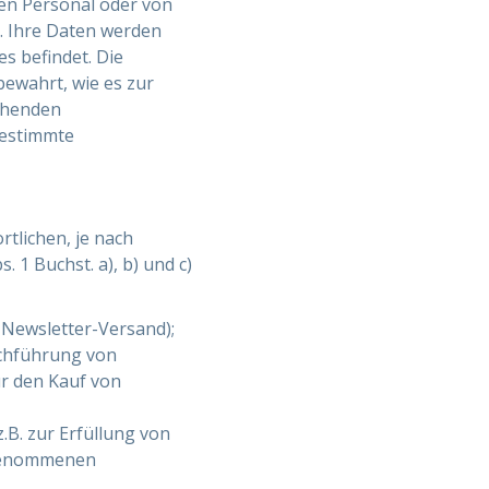
en Personal oder von
t. Ihre Daten werden
s befindet. Die
bewahrt, wie es zur
echenden
bestimmte
lichen, je nach
 1 Buchst. a), b) und c)
 Newsletter-Versand);
rchführung von
r den Kauf von
z.B. zur Erfüllung von
rgenommenen