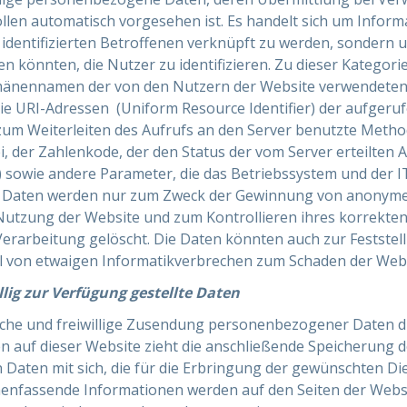
en automatisch vorgesehen ist. Es handelt sich um Informat
identifizierten Betroffenen verknüpft zu werden, sondern 
en könnten, die Nutzer zu identifizieren. Zu dieser Kategor
änennamen der von den Nutzern der Website verwendeten 
ie URI-Adressen (Uniform Resource Identifier) der aufgeru
 zum Weiterleiten des Aufrufs an den Server benutzte Method
, der Zahlenkode, der den Status der vom Server erteilten 
w.) sowie andere Parameter, die das Betriebssystem und der
e Daten werden nur zum Zweck der Gewinnung von anonymen
Nutzung der Website und zum Kontrollieren ihres korrekte
erarbeitung gelöscht. Die Daten könnten auch zur Feststel
all von etwaigen Informatikverbrechen zum Schaden der Web
lig zur Verfügung gestellte Daten
liche und freiwillige Zusendung personenbezogener Daten d
n auf dieser Website zieht die anschließende Speicherung 
 Daten mit sich, die für die Erbringung der gewünschten Die
enfassende Informationen werden auf den Seiten der Website