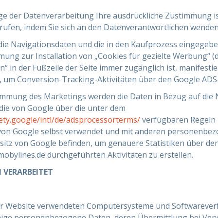
e der Datenverarbeitung Ihre ausdrückliche Zustimmung ist
rrufen, indem Sie sich an den Datenverantwortlichen wende
ie Navigationsdaten und die in den Kaufprozess eingegeb
mung zur Installation von „Cookies für gezielte Werbung“ (
n“ in der Fußzeile der Seite immer zugänglich ist, manifesti
 um Conversion-Tracking-Aktivitäten über den Google ADS-
immung des Marketings werden die Daten in Bezug auf die 
die von Google über die unter dem
fety.google/intl/de/adsprocessorterms/
verfügbaren Regeln 
 von Google selbst verwendet und mit anderen personenbe
Besitz von Google befinden, um genauere Statistiken über de
mobylines.de durchgeführten Aktivitäten zu erstellen.
 VERARBEITET
eser Website verwendeten Computersysteme und Softwareve
nige personenbezogene Daten, deren Übermittlung bei Ver