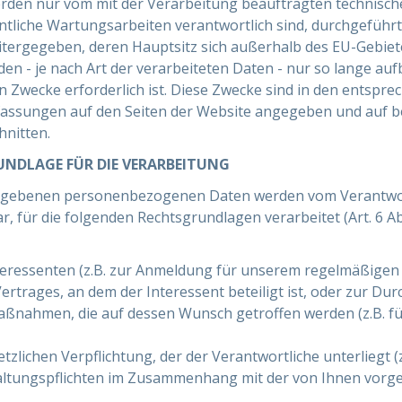
rden nur vom mit der Verarbeitung beauftragten technisch
ntliche Wartungsarbeiten verantwortlich sind, durchgeführ
eitergegeben, deren Hauptsitz sich außerhalb des EU-Gebiete
 - je nach Art der verarbeiteten Daten - nur so lange auf
en Zwecke erforderlich ist. Diese Zwecke sind in den entspr
ssungen auf den Seiten der Website angegeben und auf 
hnitten.
NDLAGE FÜR DIE VERARBEITUNG
gegebenen personenbezogenen Daten werden vom Verantwort
 für die folgenden Rechtsgrundlagen verarbeitet (Art. 6 Abs.
nteressenten (z.B. zur Anmeldung für unserem regelmäßigen
rtrages, an dem der Interessent beteiligt ist, oder zur Du
aßnahmen, die auf dessen Wunsch getroffen werden (z.B. fü
tzlichen Verpflichtung, der der Verantwortliche unterliegt (
altungspflichten im Zusammenhang mit der von Ihnen vo