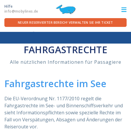
Hilfe
info@mobylines.de
NEUER RESERVIERTER BEREICH! VERWALTEN SIE IHR TICKET
Startseite
/
Für die Überfahrt
/
Vorbereitung für den Check in
/
Fahrgastrechte
ITA
FRA
DEU
ENG
FAHRGASTRECHTE
STRECKEN
Alle nützlichen Informationen für Passagiere
ANGEBOTE
Fahrgastrechte im See
FÜR DIE ÜBERFAHRT
Die EU-Verordnung Nr. 1177/2010 regelt die
Fahrgastrechte im See- und Binnenschiffsverkehr und
SERVICE AN BORD
sieht Informationspflichten sowie spezielle Rechte im
Fall von Verspätungen, Absagen und Änderungen der
DIE REEDEREI
Reiseroute vor.