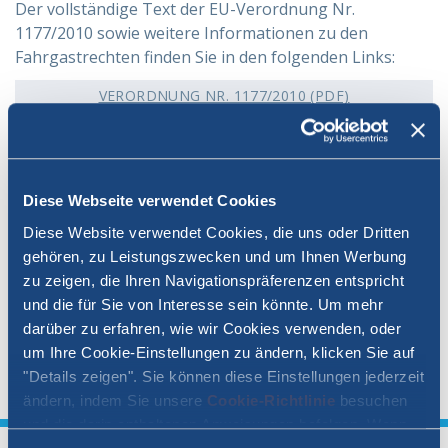
Der vollständige Text der EU-Verordnung Nr.
1177/2010 sowie weitere Informationen zu den
HILFE
Fahrgastrechten finden Sie in den folgenden Links:
VERORDNUNG NR. 1177/2010 (PDF)
Hilfe
Online
ZUSAMMENFASSUNG DER BESTIMMUNGEN DER
VERORDNUNG NR. 1177/2010
Hilfe
info@mobylines.de
Diese Webseite verwendet Cookies
ALLGEMEINE BESTIMMUNGEN
Diese Website verwendet Cookies, die uns oder Dritten
gehören, zu Leistungszwecken und um Ihnen Werbung
Um gemäß der Verordnung (EU) Nr. 1177/2010
zu zeigen, die Ihren Navigationspräferenzen entspricht
etwaige Kostenerstattungsansprüche (z. B. für
und die für Sie von Interesse sein könnte. Um mehr
Hotels, Abendessen usw.) prüfen zu können, ist es
darüber zu erfahren, wie wir Cookies verwenden, oder
erforderlich, dem Beförderer die entsprechenden
um Ihre Cookie-Einstellungen zu ändern, klicken Sie auf
Belege für die entstandenen Kosten vorzulegen.
"Details zeigen". Sie können diese Einstellungen jederzeit
ändern, indem Sie unsere
Cookie-Richtlinie
besuchen
und die darin enthaltenen Anweisungen befolgen. Wenn