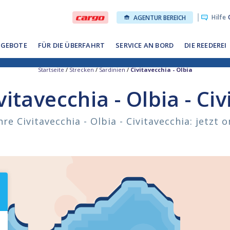
Hilfe
O
AGENTUR BEREICH
GEBOTE
FÜR DIE ÜBERFAHRT
SERVICE AN BORD
DIE REEDEREI
Startseite
/
Strecken
/
Sardinien
/
Civitavecchia - Olbia
itavecchia - Olbia - Ci
re Civitavecchia - Olbia - Civitavecchia: jetzt 