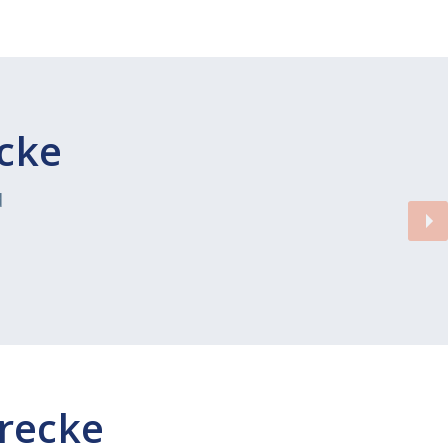
ecke
d
trecke