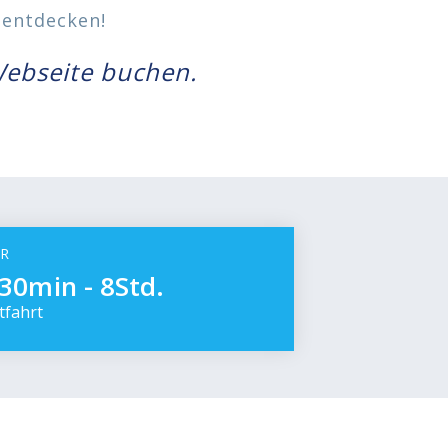
 entdecken!
Webseite buchen.
R
30min - 8Std.
tfahrt