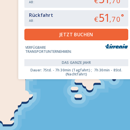
51
€
,70
AB:
51
Rückfahrt
€
,70
AB:
VERFÜGBARE
TRANSPORTUNTERNEHMEN:
DAS GANZE JAHR
Dauer: 7Std. - 7h 30min (Tagfahrt) ; 7h 30min - 8Std.
(Nachtfahrt)