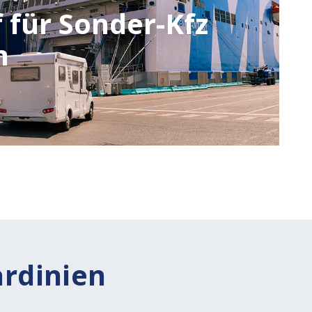
f für Sonder-Kfz
n
ardinien