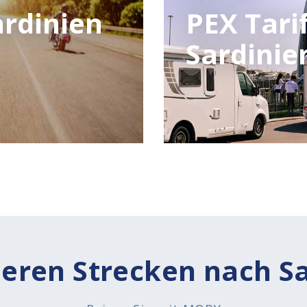
ardinien
PEX Tari
Sardinie
eren Strecken nach S