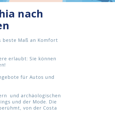
hia nach
en
as beste Maß an Komfort
ere erlaubt: Sie können
en!
Angebote für Autos und
lern und archäologischen
pings und der Mode. Die
berühmt, von der Costa