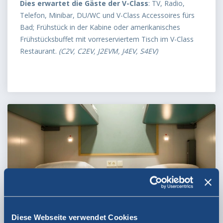
Dies erwartet die Gäste der V-Class
: TV, Radio,
Telefon, Minibar, DU/WC und V-Class Accessoires fürs
Bad; Frühstück in der Kabine oder amerikanisches
Frühstücksbuffet mit vorreserviertem Tisch im V-Class
Restaurant.
(C2V, C2EV, J2EVM, J4EV, S4EV)
4-Bettkabine innen, mit DU/WC
Diese Webseite verwendet Cookies