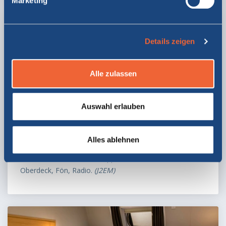
Marketing
Details zeigen
Alle zulassen
Auswahl erlauben
Junior Suite außen mit Doppelbett,
mit Fenster
Alles ablehnen
Juniorsuite
mit einem Doppelbett, mit Fenster, DU/WC,
Oberdeck, Fön, Radio.
(J2EM)