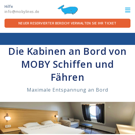
Hilfe
info@mobylines.de
NEUER RESERVIERTER BEREICH! VERWALTEN SIE IHR TICKET
Startseite
/
Service an bord
/
Schlafen
/
Kabinen
ITA
FRA
DEU
ENG
Die Kabinen an Bord von
MOBY Schiffen und
STRECKEN
Fähren
ANGEBOTE
Maximale Entspannung an Bord
FÜR DIE ÜBERFAHRT
SERVICE AN BORD
DIE REEDEREI