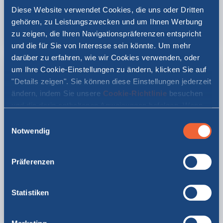
Diese Website verwendet Cookies, die uns oder Dritten
Innenkabine mit
4 Betten
, DU/WC, Oberdeck, ohne
gehören, zu Leistungszwecken und um Ihnen Werbung
Fenster.
(C4)
zu zeigen, die Ihren Navigationspräferenzen entspricht
und die für Sie von Interesse sein könnte. Um mehr
darüber zu erfahren, wie wir Cookies verwenden, oder
um Ihre Cookie-Einstellungen zu ändern, klicken Sie auf
"Details zeigen". Sie können diese Einstellungen jederzeit
ändern, indem Sie unsere
Cookie-Richtlinie
besuchen
und die darin enthaltenen Anweisungen befolgen. Wenn
Sie auf "Alle zulassen" oder "Auswahl erlauben" klicken,
Einwilligungsauswahl
erklären Sie sich damit einverstanden, dass Cookies auf
Notwendig
Ihrem Gerät gespeichert werden.
Präferenzen
4-Bettkabine außen, DU/WC
Außenkabine mit 4 Betten, DU/WC, Oberdeck, mit
Statistiken
Fenster.
(C4E)