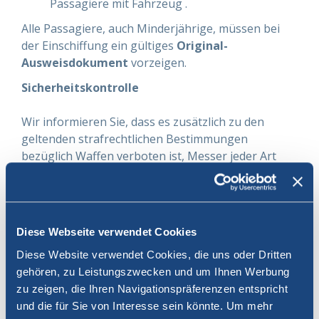
Passagiere mit Fahrzeug .
Alle Passagiere, auch Minderjährige, müssen bei
der Einschiffung ein gültiges
Original-
Ausweisdokument
vorzeigen.
Sicherheitskontrolle
Wir informieren Sie, dass es zusätzlich zu den
geltenden strafrechtlichen Bestimmungen
bezüglich Waffen verboten ist, Messer jeder Art
und Größe, Bögen, Armbrüste, Harpunen, Äxte,
Scheren, Ahlen, Kampfsport - Equipment, sowie alle
andere Mittel die als missbräuliche Waffen
verwendet werden können, in die Sicherheitszone
Diese Webseite verwendet Cookies
mitzunehmen.
Diese Website verwendet Cookies, die uns oder Dritten
Vorbereitung für die
gehören, zu Leistungszwecken und um Ihnen Werbung
zu zeigen, die Ihren Navigationspräferenzen entspricht
Einschiffung
und die für Sie von Interesse sein könnte. Um mehr