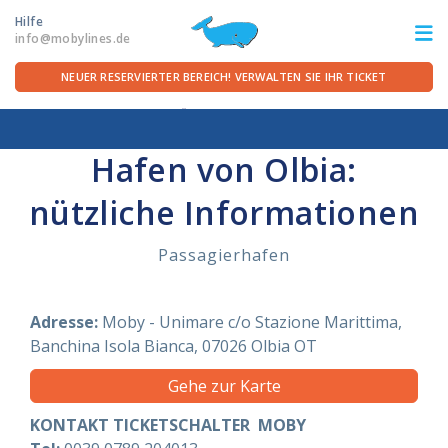
Hilfe
info@mobylines.de
NEUER RESERVIERTER BEREICH! VERWALTEN SIE IHR TICKET
Startseite
/
Für die Überfahrt
/
Häfen Sardinien
/
Olbia
ITA
FRA
DEU
ENG
Hafen von Olbia:
nützliche Informationen
STRECKEN
Passagierhafen
ANGEBOTE
FÜR DIE ÜBERFAHRT
Adresse:
Moby - Unimare c/o Stazione Marittima,
Banchina Isola Bianca, 07026
Olbia
OT
SERVICE AN BORD
Gehe zur Karte
KONTAKT TICKETSCHALTER MOBY
DIE REEDEREI