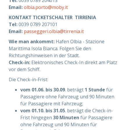
Tel:
0039 0789 204013
Email:
olbia.porto@moby.it
HILFE
KONTAKT TICKETSCHALTER TIRRENIA
Tel:
0039 0789 207101
Email:
passeggeri.olbia@tirrenia.it
Hilfe
Online
Wie man ankommt:
Hafen Olbia - Stazione
Marittima Isola Bianca. Folgen Sie den
Hilfe
info@mobylines.de
Richtungshinweisen in der Stadt.
Check-in:
Elektronisches Check-In direkt am Platz
vor dem Schiff.
Die Check-in-Frist:
vom 01.06. bis 30.09
. beträgt
1 Stunde
für
Passagiere ohne Fahrzeug und 90 Minuten
für Passagiere mit Fahrzeug;
vom 01.10. bis 31.05
. beträgt die Check-in-
Frist hingegen
30 Minuten
für Passagiere
ohne Fahrzeug und 90 Minuten für