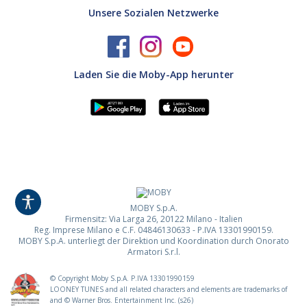
Unsere Sozialen Netzwerke
Laden Sie die Moby-App herunter
MOBY S.p.A.
Firmensitz: Via Larga 26, 20122 Milano - Italien
Reg. Imprese Milano e C.F. 04846130633 - P.IVA 13301990159.
MOBY S.p.A. unterliegt der Direktion und Koordination durch Onorato
Armatori S.r.l.
© Copyright Moby S.p.A. P.IVA
13301990159
LOONEY TUNES and all related characters and elements are trademarks of
and © Warner Bros. Entertainment Inc. (s26)