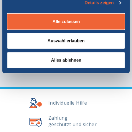
Details zeigen
Alle zulassen
Sardinien
Auswahl erlauben
Alles ablehnen
Lesen Sie Mehr
Individuelle Hilfe
Zahlung
geschützt und sicher