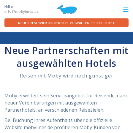
Hilfe
info@mobylines.de
NEUER RESERVIERTER BEREICH! VERWALTEN SIE IHR TICKET
Startseite
/
Für die Überfahrt
/
Buchen Sie Ihr Hotel
ITA
FRA
DEU
ENG
Neue Partnerschaften mit
ausgewählten Hotels
STRECKEN
Reisen mit Moby wird noch günstiger
ANGEBOTE
FÜR DIE ÜBERFAHRT
Moby erweitert sein Serviceangebot für Reisende, dank
neuer Vereinbarungen mit ausgewählten
Partnerhotels, an verschiedenen Reisezielen.
SERVICE AN BORD
Bei Buchung ihres Aufenthalts über die offizielle
DIE REEDEREI
Website mobylines.de profitieren Moby-Kunden von