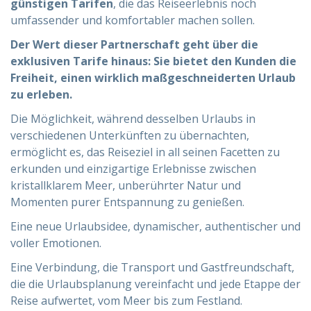
günstigen Tarifen
, die das Reiseerlebnis noch
umfassender und komfortabler machen sollen.
HILFE
Der Wert dieser Partnerschaft geht über die
exklusiven Tarife hinaus: Sie bietet den Kunden die
Freiheit, einen wirklich maßgeschneiderten Urlaub
zu erleben.
Hilfe
Online
Die Möglichkeit, während desselben Urlaubs in
Hilfe
info@mobylines.de
verschiedenen Unterkünften zu übernachten,
ermöglicht es, das Reiseziel in all seinen Facetten zu
erkunden und einzigartige Erlebnisse zwischen
kristallklarem Meer, unberührter Natur und
Momenten purer Entspannung zu genießen.
Eine neue Urlaubsidee, dynamischer, authentischer und
voller Emotionen.
Eine Verbindung, die Transport und Gastfreundschaft,
die die Urlaubsplanung vereinfacht und jede Etappe der
Reise aufwertet, vom Meer bis zum Festland.