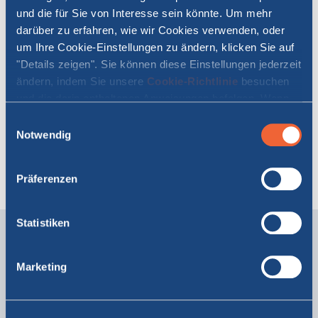
profitieren Moby-Kunden, die Club Esse-Unterkünfte
und die für Sie von Interesse sein könnte. Um mehr
über die offizielle Website mobylines.de buchen,
von
darüber zu erfahren, wie wir Cookies verwenden, oder
speziellen
,
günstigen Tarifen
.
um Ihre Cookie-Einstellungen zu ändern, klicken Sie auf
"Details zeigen". Sie können diese Einstellungen jederzeit
Buchen Sie Club Esse auf mobylines.de und lassen Sie
ändern, indem Sie unsere
Cookie-Richtlinie
besuchen
sich zu einem sorgenfreien Urlaub entführen: Sonne,
und die darin enthaltenen Anweisungen befolgen. Wenn
Meer und Spaß erwarten Sie.
Sie auf "Alle zulassen" oder "Auswahl erlauben" klicken,
Einwilligungsauswahl
erklären Sie sich damit einverstanden, dass Cookies auf
Notwendig
BUCHEN SIE IHR HOTEL
Ihrem Gerät gespeichert werden.
Präferenzen
Statistiken
Alle unsere Reiseziele
Marketing
Mit MOBY reisen