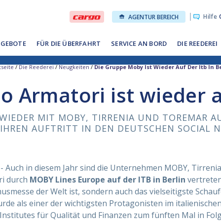
Hilfe
O
AGENTUR BEREICH
GEBOTE
FÜR DIE ÜBERFAHRT
SERVICE AN BORD
DIE REEDEREI
tseite
/
Die Reederei
/
Neugkeiten
/
Die Gruppe Moby Ist Wieder Auf Der Itb In B
 Armatori ist wieder au
WIEDER MIT MOBY, TIRRENIA UND TOREMAR AU
 IHREN AUFTRITT IN DEN DEUTSCHEN SOCIAL 
- Auch in diesem Jahr sind die Unternehmen MOBY, Tirreni
i durch
MOBY Lines Europe auf der ITB in Berlin
vertreten,
smesse der Welt ist, sondern auch das vielseitigste Schauf
urde als einer der wichtigsten Protagonisten im italienische
stitutes für Qualität und Finanzen zum fünften Mal in Fol