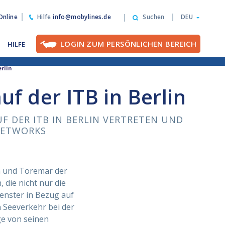
nline
Hilfe
info@mobylines.de
Suchen
DEU
LOGIN ZUM PERSÖNLICHEN BEREICH
HILFE
erlin
f der ITB in Berlin
F DER ITB IN BERLIN VERTRETEN UND
NETWORKS
a und Toremar der
 die nicht nur die
enster in Bezug auf
n Seeverkehr bei der
ge von seinen