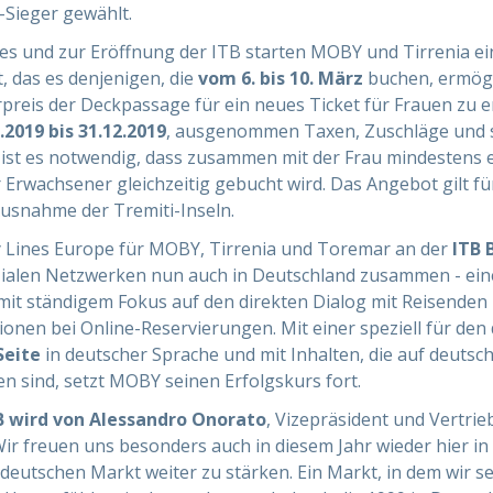
-Sieger gewählt.
ges und zur Eröffnung der ITB starten MOBY und Tirrenia e
, das es denjenigen, die
vom 6. bis 10. März
buchen, ermögl
preis der Deckpassage für ein neues Ticket für Frauen zu e
2019 bis 31.12.2019
, ausgenommen Taxen, Zuschläge und s
st es notwendig, dass zusammen mit der Frau mindestens ei
 Erwachsener gleichzeitig gebucht wird. Das Angebot gilt für
Ausnahme der Tremiti-Inseln.
 Lines Europe für MOBY, Tirrenia und Toremar an der
ITB 
sozialen Netzwerken nun auch in Deutschland zusammen - ein
mit ständigem Fokus auf den direkten Dialog mit Reisenden 
onen bei Online-Reservierungen. Mit einer speziell für de
Seite
in deutscher Sprache und mit Inhalten, die auf deutsc
n sind, setzt MOBY seinen Erfolgskurs fort.
 wird von Alessandro Onorato
, Vizepräsident und Vertrie
Wir freuen uns besonders auch in diesem Jahr wieder hier in 
eutschen Markt weiter zu stärken. Ein Markt, in dem wir se