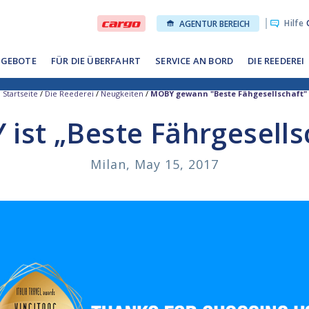
Hilfe
O
AGENTUR BEREICH
GEBOTE
FÜR DIE ÜBERFAHRT
SERVICE AN BORD
DIE REEDEREI
Startseite
/
Die Reederei
/
Neugkeiten
/
MOBY gewann "Beste Fähgesellschaft"
ist „Beste Fährgesells
Milan, May 15, 2017