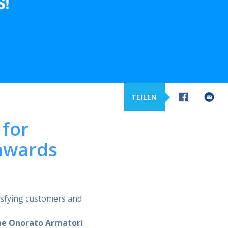
TEILEN
 for
 awards
tisfying customers and
the Onorato Armatori