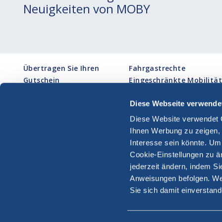
Neuigkeiten von MOBY
Übertragen Sie Ihren
Fahrgastrechte
Gutschein
Eingeschränkte Mobilität
MOBY CARD
Cookie-einstellungen
Ihr Urlaub
Datenschutz- & Cookie-
Diese Webseite verwende
Beschwerden
Richtlinien
Diese Website verwendet 
Formular Verfahrens I872
Nutzungsbedingungen
Ihnen Werbung zu zeigen, d
Interesse sein könnte. Um
Cookie-Einstellungen zu än
jederzeit ändern, indem S
Anweisungen befolgen. Wen
MO
Sie sich damit einverstan
© Copyright Moby S.p.A. P.IVA
13301990159