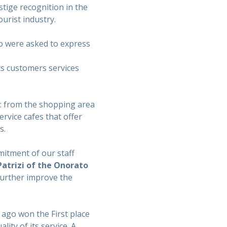
stige recognition in the
ourist industry.
ho were asked to express
ts customers services
s: from the shopping area
rvice cafes that offer
s.
mitment of our staff
Patrizi of the Onorato
 further improve the
ago won the First place
ity of its service. A