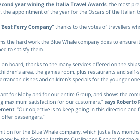
econd year wining the Italia Travel Awards
, the most pre
, the appointment of the year for the Oscars of the Italian t
 “Best Ferry Company”
thanks to the votes of travellers w
rms the hard work the Blue Whale company does to ensure i
ned to satisfy them.
 on board, thanks to the many services offered on the ship
hildren’s area, the games room, plus restaurants and self-se
erranean dishes and children’s specials for the younger one
rtant for Moby and for our entire Group, and shows the com
ng maximum satisfaction for our customers,”
says Roberto 
ement
. “Our objective is to keep going in this direction and
e offer passengers.”
ition for the Blue Whale company, which just a few months 
any by the German Institute Quality and Finance for the qual