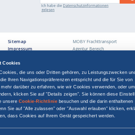
Ich habe die
Datenschutzinformationen
gelesen
Sitemap
MOBY Frachttransport
Impressum
Agentur Bereich
Barrierefreiheitserklärung
Investor Relations
t Cookies
Cookies, die uns oder Dritten gehören, zu Leistungszwecken u
ie Ihren Navigationspräferenzen entspricht und die für Sie von
 mehr darüber zu erfahren, wie wir Cookies verwenden, oder um
dern, klicken Sie auf "Details zeigen". Sie können diese Einstel
MOBY S.p.A.
ie unsere
Cookie-Richtlinie
besuchen und die darin enthaltenen
Firmensitz: Via Larga 26, 20122 Milano - Italien
n Sie auf "Alle zulassen" oder "Auswahl erlauben" klicken, erk
Reg. Imprese Milano e C.F. 04846130633 - P.IVA 13301990159.
BY S.p.A. unterliegt der Direktion und Koordination durch Onorato Armatori S.r
den, dass Cookies auf Ihrem Gerät gespeichert werden.