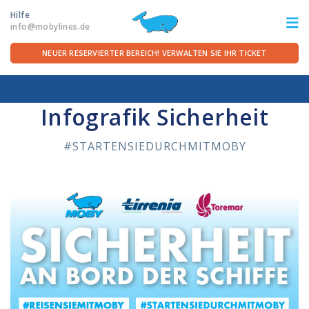
Hilfe
info@mobylines.de
NEUER RESERVIERTER BEREICH! VERWALTEN SIE IHR TICKET
Startseite
/
Die Reederei
/
Infografic abfahren mit Moby
ITA
FRA
DEU
ENG
Infografik Sicherheit
STRECKEN
#STARTENSIEDURCHMITMOBY
ANGEBOTE
FÜR DIE ÜBERFAHRT
SERVICE AN BORD
DIE REEDEREI