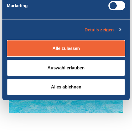
Die anderen Strecken
Marketing
Reisen Sie mit MOBY
Sardinien
Details zeigen
Alle zulassen
Auswahl erlauben
Alles ablehnen