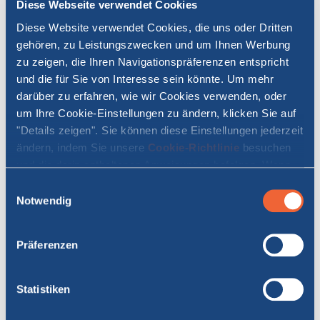
Diese Webseite verwendet Cookies
Diese Website verwendet Cookies, die uns oder Dritten
gehören, zu Leistungszwecken und um Ihnen Werbung
zu zeigen, die Ihren Navigationspräferenzen entspricht
und die für Sie von Interesse sein könnte. Um mehr
darüber zu erfahren, wie wir Cookies verwenden, oder
um Ihre Cookie-Einstellungen zu ändern, klicken Sie auf
"Details zeigen". Sie können diese Einstellungen jederzeit
ändern, indem Sie unsere
Cookie-Richtlinie
besuchen
und die darin enthaltenen Anweisungen befolgen. Wenn
Sie auf "Alle zulassen" oder "Auswahl erlauben" klicken,
Einwilligungsauswahl
erklären Sie sich damit einverstanden, dass Cookies auf
Notwendig
Ihrem Gerät gespeichert werden.
INFORMIEREN SIE SICH ÜBER DIE
Präferenzen
SICHERHEITSMASSNAHMEN AN BORD
Statistiken