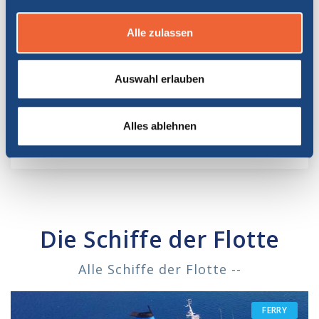
Alle zulassen
Die Sessel
Auswahl erlauben
Die Sessel sind
bequeme Sitzmöglichkeiten
, die Sie
für die gesamte Dauer der Überfahrt
kostenfrei
Alles ablehnen
benutzen können.
Die Schiffe der Flotte
Alle Schiffe der Flotte --
FERRY