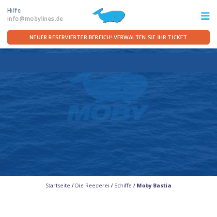
Hilfe
info@mobylines.de
NEUER RESERVIERTER BEREICH! VERWALTEN SIE IHR TICKET
ITA
FRA
DEU
ENG
STRECKEN
ANGEBOTE
FÜR DIE ÜBERFAHRT
SERVICE AN BORD
Startseite
/
Die Reederei
/
Schiffe
/
Moby Bastia
DIE REEDEREI