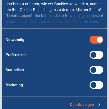
darüber zu erfahren, wie wir Cookies verwenden, oder
um Ihre Cookie-Einstellungen zu ändern, klicken Sie auf
ZERTIFIZIERTES
ZERTIFIZIERTES
SCHIFF
SCHIFF
"Details zeigen". Sie können diese Einstellungen jederzeit
SMS
ISPS
ändern, indem Sie unsere
Cookie-Richtlinie
besuchen
und die darin enthaltenen Anweisungen befolgen. Wenn
Sie auf "Alle zulassen" oder "Auswahl erlauben" klicken,
Einwilligungsauswahl
erklären Sie sich damit einverstanden, dass Cookies auf
Notwendig
Ihrem Gerät gespeichert werden.
Präferenzen
Kabinen
Statistiken
Geniessen Sie unsere Service-Angebote an Bord
Marketing
Details zeigen