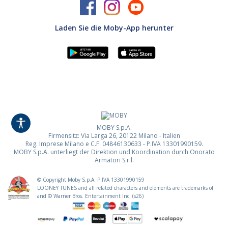
Laden Sie die Moby-App herunter
MOBY S.p.A.
Firmensitz: Via Larga 26, 20122 Milano - Italien
Reg. Imprese Milano e C.F. 04846130633 - P.IVA 13301990159.
MOBY S.p.A. unterliegt der Direktion und Koordination durch Onorato
Armatori S.r.l.
© Copyright Moby S.p.A. P.IVA
13301990159
LOONEY TUNES and all related characters and elements are trademarks of
and © Warner Bros. Entertainment Inc. (s26)